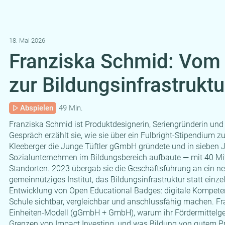
18. Mai 2026
Franziska Schmid: Vom
zur Bildungsinfrastruktu
Abspielen
49 Min.
Franziska Schmid ist Produktdesignerin, Seriengründerin un
Gespräch erzählt sie, wie sie über ein Fulbright-Stipendium 
Kleeberger die Junge Tüftler gGmbH gründete und in sieben 
Sozialunternehmen im Bildungsbereich aufbaute — mit 40 Mi
Standorten. 2023 übergab sie die Geschäftsführung an ein n
gemeinnütziges Institut, das Bildungsinfrastruktur statt einze
Entwicklung von Open Educational Badges: digitale Kompete
Schule sichtbar, vergleichbar und anschlussfähig machen. F
Einheiten-Modell (gGmbH + GmbH), warum ihr Fördermittelgeb
Grenzen von Impact Investing, und was Bildung von gutem P