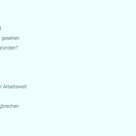
t
d gesehen
gründen?
r Arbeitswelt
egbrechen