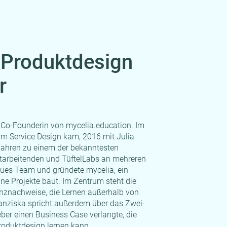
 Produktdesign
r
d Co-Founderin von mycelia.education. Im
zum Service Design kam, 2016 mit Julia
Jahren zu einem der bekanntesten
tarbeitenden und TüftelLabs an mehreren
eues Team und gründete mycelia, ein
lne Projekte baut. Im Zentrum steht die
nznachweise, die Lernen außerhalb von
ranziska spricht außerdem über das Zwei-
er einen Business Case verlangte, die
roduktdesign lernen kann.