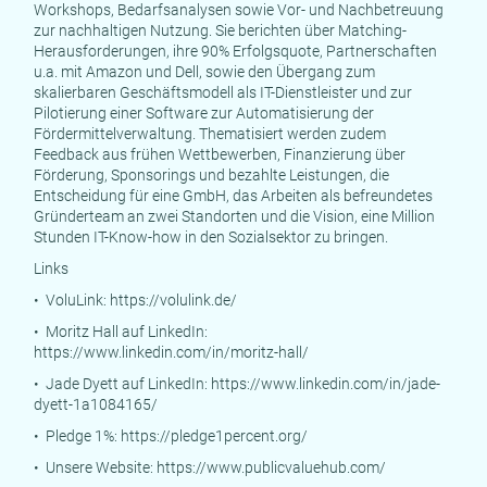
Workshops, Bedarfsanalysen sowie Vor- und Nachbetreuung
zur nachhaltigen Nutzung. Sie berichten über Matching-
Herausforderungen, ihre 90% Erfolgsquote, Partnerschaften
u.a. mit Amazon und Dell, sowie den Übergang zum
skalierbaren Geschäftsmodell als IT-Dienstleister und zur
Pilotierung einer Software zur Automatisierung der
Fördermittelverwaltung. Thematisiert werden zudem
Feedback aus frühen Wettbewerben, Finanzierung über
Förderung, Sponsorings und bezahlte Leistungen, die
Entscheidung für eine GmbH, das Arbeiten als befreundetes
Gründerteam an zwei Standorten und die Vision, eine Million
Stunden IT-Know-how in den Sozialsektor zu bringen.
Links
• VoluLink:
https://volulink.de/
• Moritz Hall auf LinkedIn:
https://www.linkedin.com/in/moritz-hall/
• Jade Dyett auf LinkedIn:
https://www.linkedin.com/in/jade-
dyett-1a1084165/
• Pledge 1%:
https://pledge1percent.org/
• Unsere Website:
https://www.publicvaluehub.com/