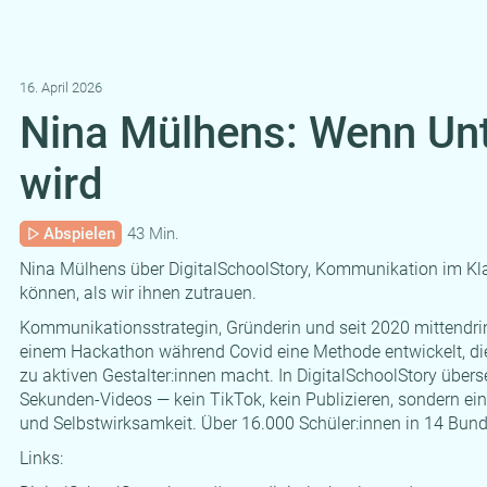
16. April 2026
Nina Mülhens: Wenn Unte
wird
Abspielen
43 Min.
Nina Mülhens über DigitalSchoolStory, Kommunikation im K
können, als wir ihnen zutrauen.
Kommunikationsstrategin, Gründerin und seit 2020 mittendri
einem Hackathon während Covid eine Methode entwickelt, d
zu aktiven Gestalter:innen macht. In DigitalSchoolStory übers
Sekunden-Videos — kein TikTok, kein Publizieren, sondern ein
und Selbstwirksamkeit. Über 16.000 Schüler:innen in 14 Bu
Links: