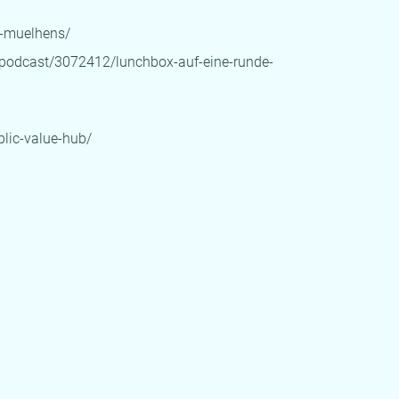
a-muelhens/
/podcast/3072412/lunchbox-auf-eine-runde-
lic-value-hub/