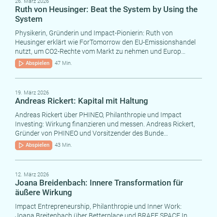
26. März 2026
Ruth von Heusinger: Beat the System by Using the
System
Physikerin, Gründerin und Impact-Pionierin: Ruth von
Heusinger erklärt wie ForTomorrow den EU-Emissionshandel
nutzt, um CO2-Rechte vom Markt zu nehmen und Europ…
Abspielen
47 Min.
19. März 2026
Andreas Rickert: Kapital mit Haltung
Andreas Rickert über PHINEO, Philanthropie und Impact
Investing: Wirkung finanzieren und messen. Andreas Rickert,
Gründer von PHINEO und Vorsitzender des Bunde…
Abspielen
43 Min.
12. März 2026
Joana Breidenbach: Innere Transformation für
äußere Wirkung
Impact Entrepreneurship, Philanthropie und Inner Work:
Joana Breitenbach über Betterplace und BRAFE.SPACE In